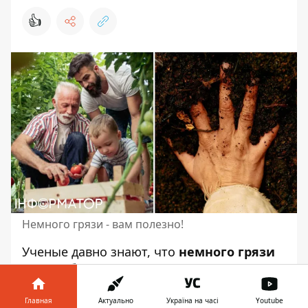
👍
Немного грязи - вам полезно!
Ученые давно знают, что
немного грязи
может быть полезным.
Исследования
показали, что люди, выросшие на фермах,
например,
реже болеют астмой,
Главная
Актуально
Україна на часі
Youtube