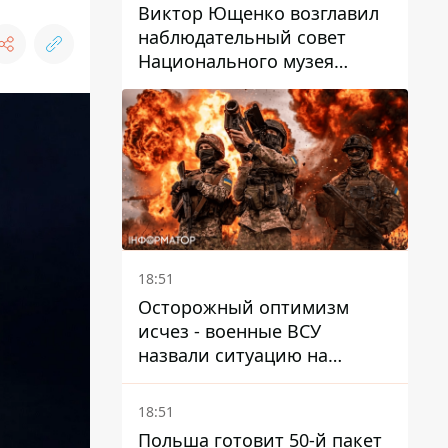
руководителей
Виктор Ющенко возглавил
наблюдательный совет
Национального музея
Голодомора-геноцида – что
известно о должности
18:51
Осторожный оптимизм
исчез - военные ВСУ
назвали ситуацию на
фронте более сложной - Bild
18:51
Польша готовит 50-й пакет