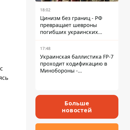
18:02
Цинизм без границ - РФ
превращает шевроны
погибших украинских
защитников в экспонаты
"музея СВО"
17:48
Украинская баллистика FP-7
проходит кодификацию в
с
Минобороны -
ясь
приближается боевое
применение - Reuters
Больше
новостей