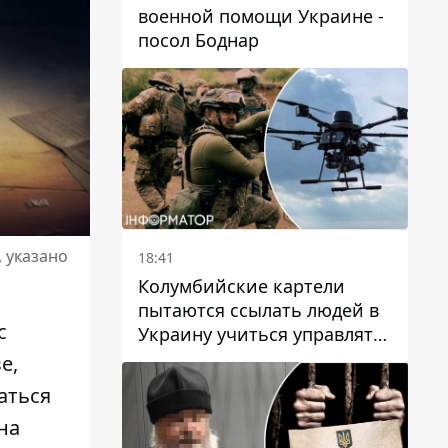
военной помощи Украине -
посол Боднар
 указано
18:41
Колумбийские картели
пытаются ссылать людей в
с
Украину учиться управлять
дронами - FT
е,
аться
на