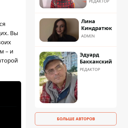
РЕДАКТОР
Лина
ся
Киндратюк
их. Вы
ADMIN
воих
м – и
Эдуард
второй
Бакканский
РЕДАКТОР
БОЛЬШЕ АВТОРОВ