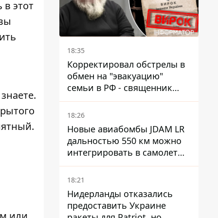
 в этот
 вы
ить
18:35
Корректировал обстрелы в
обмен на "эвакуацию"
семьи в РФ - священник
 знаете.
УПЦ МП получил 15 лет
крытого
тюрьмы
18:26
иятный.
Новые авиабомбы JDAM LR
дальностью 550 км можно
интегрировать в самолеты
ВСУ, но есть нюансы.
18:21
Нидерланды отказались
предоставить Украине
ям или
ракеты для Patriot, но