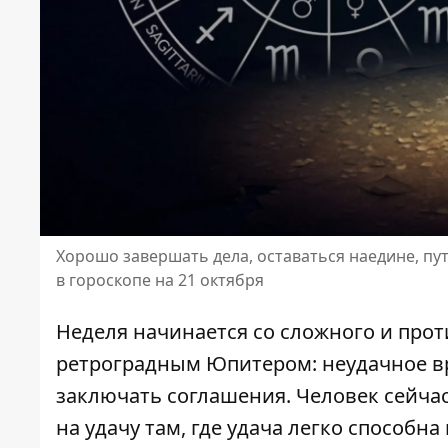
Хорошо завершать дела, оставаться наедине, пу
в гороскопе на 21 октября
Неделя начинается со сложного и прот
ретроградным Юпитером: неудачное вр
заключать соглашения. Человек сейчас
на удачу там, где удача легко способн