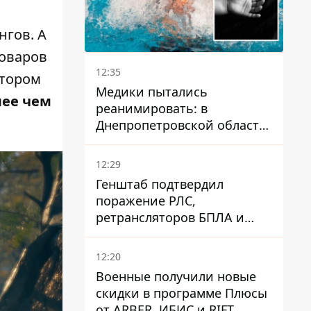
нгов. А
товаров
12:35
ктором
Медики пытались
лее чем
реанимировать: в
Днепропетровской области
двухлетний мальчик утонул
в бассейне
12:29
Генштаб подтвердил
поражение РЛС,
ретрансляторов БПЛА и
других военных объектов
РФ в Крыму и на юге
12:20
Военные получили новые
скидки в программе Плюсы
от ARBER, ИБИС и RIFT