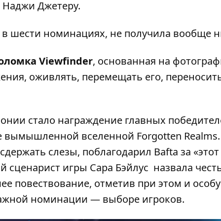
 Наджи Джетеру.
шая в шести номинациях, не получила вообще н
оломка Viewfinder
, основанная на фотограф
ения, оживлять, перемещать его, переносить
нии стало награждение главных победите
ее вымышленной вселенной Forgotten Realms.
держать слезы, поблагодарил Bafta за «этот
й сценарист игры Сара Бэйлус назвала чест
ее повествование, отметив при этом и особ
важной номинации — выборе игроков.