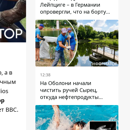
Лейпциге – в Германии
опровергли, что на борту
украинского самолета были
оружие и боеприпасы
 а в
12:38
очным
На Оболони начали
чистить ручей Сырец,
ios
откуда нефтепродукты
ор
попадали в озера
т ВВС
.