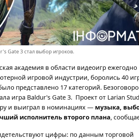
's Gate 3 стал выбор игроков.
нская академия в области видеоигр ежегодно
терной игровой индустрии, боролись 40 игр,
ыло представлено 17 категорий. Безоговор
ла игра Baldur's Gate 3. Проект от Larian Stud
гру и выиграл в номинациях —
музыка, выб
учший исполнитель второго плана
,
сообщае
идетельствуют цифры: по данным торговой