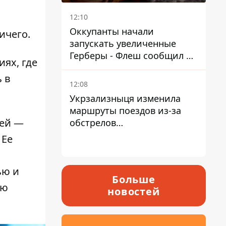
12:10
Оккупанты начали
ичего.
запускать увеличенные
Герберы - Флеш сообщил о
иях, где
новой модификации дрона
 в
12:08
Укрзализныця изменила
маршруты поездов из-за
лей —
обстрелов
Днепропетровщины,
 Ее
Харьковщины и Запорожья
ью и
Больше
ую
новостей