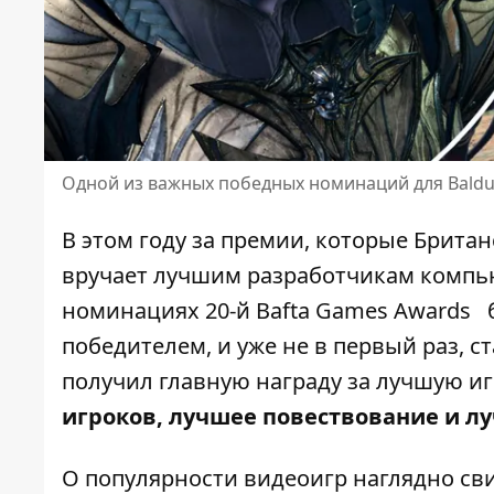
Одной из важных победных номинаций для Baldur
В этом году за премии, которые Брита
вручает лучшим разработчикам компью
номинациях 20-й
Bafta Games Awards
б
победителем, и уже не в первый раз, ста
получил главную награду за лучшую и
игроков, лучшее повествование и л
О популярности видеоигр наглядно св