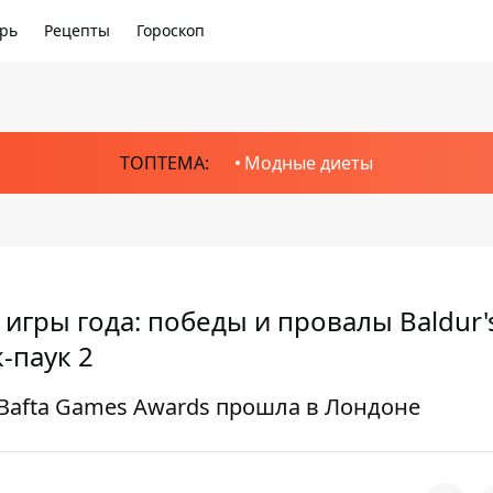
рь
Рецепты
Гороскоп
ТОПТЕМА:
Модные диеты
гры года: победы и провалы Baldur'
к-паук 2
Bafta Games Awards прошла в Лондоне