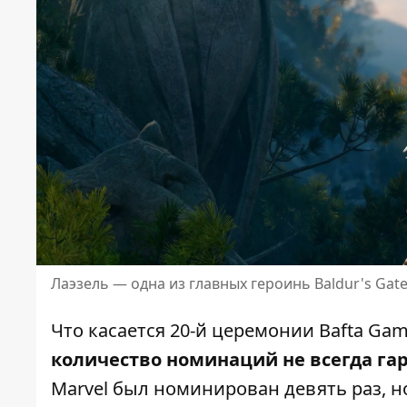
Лаэзель — одна из главных героинь Baldur's Gate
Что касается 20-й церемонии Bafta Game
количество номинаций не всегда га
Marvel был номинирован девять раз, н