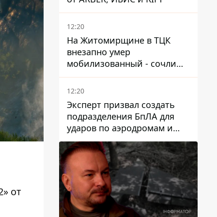
12:20
На Житомирщине в ТЦК
внезапно умер
мобилизованный - сочли
годным и сразу
остановилось сердце
12:20
Эксперт призвал создать
подразделения БпЛА для
ударов по аэродромам и
составам КАБ врага
2» от