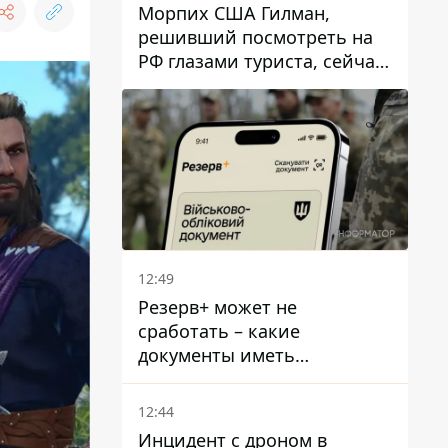
Морпих США Гилман,
решивший посмотреть на
РФ глазами туриста, сейчас
при смерти в тюрьме, где
его пытали и делали
инъекции
12:49
Резерв+ может не
сработать – какие
документы иметь
мужчинам, чтобы не
попасть в ТЦК
12:44
Инцидент с дроном в