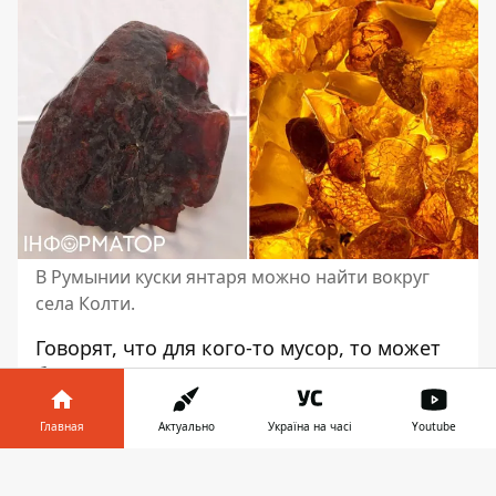
В Румынии куски янтаря можно найти вокруг
села Колти.
Говорят, что для кого-то мусор, то может
быть сокровищем для другого. Но кусок
скалы, подпирающий дверь, является
сокровищем как ни посмотри.
Камень,
Главная
Актуально
Україна на часі
Youtube
который десятилетиями
использовался
Информатор в
как дверной упор, стоит миллион евро.
Скачать