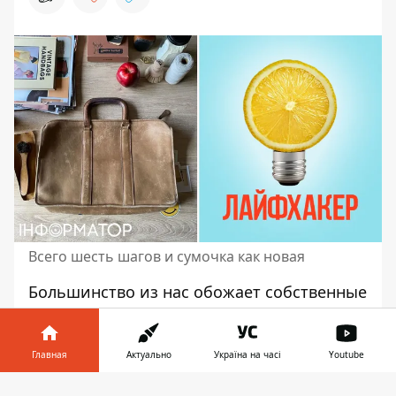
Всего шесть шагов и сумочка как новая
Большинство из нас обожает
собственные
сумочки
, потому что мы привыкаем к ним
и не готовы расставаться так быстро -
когда аксессуар загрязняется или
Главная
Актуально
Україна на часі
Youtube
начинает вытираться. Также
можно
Информатор в