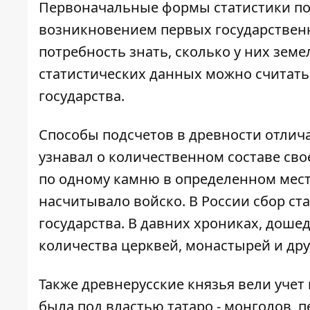
Первоначальные формы статистики поя
возникновением первых государственн
потребность знать, сколько у них зем
статистических данных можно считать
государства.
Способы подсчетов в древности отлич
узнавал о количественном составе сво
по одному камню в определенном мест
насчитывало войско. В России сбор с
государства. В давних хрониках, дошед
количества церквей, монастырей и дру
Также древнерусские князья вели учет
была под властью татаро - монголов, 