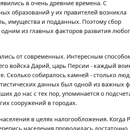
вились в очень древние времена. С
ых образований у их правителей возникла
ель, имущества и подданных. Поэтому сбор
 одним из главных факторов развития любо
ались от современных. Интересным способо
его войска Дарий, царь Персии - каждый вои
е. Сколько собиралось камней - столько лю
татистических данных был одной из важных 
ших до нас с тех пор, упоминается о подсчет
гих сооружений в городах.
 населения в целях налогообложения. Когда 
перепись населения проводилась достаточно