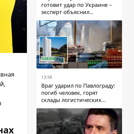
готовит удар по Украине –
эксперт объяснил
настоящее назначение
новой гомельской бригады
авная
13:58
й,
Враг ударил по Павлограду:
погиб человек, горят
склады логистических
ы
компаний и магазина
нах