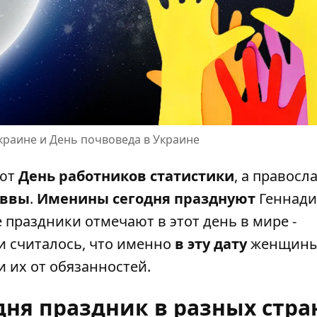
Украине и День почвоведа в Украине
ают
День работников статистики
, а
правосл
аввы
.
Именины сегодня празднуют
Геннади
е праздники отмечают в этот день в мире -
и считалось, что именно
в эту дату
женщин
 их от обязанностей.
одня праздник в разных стра