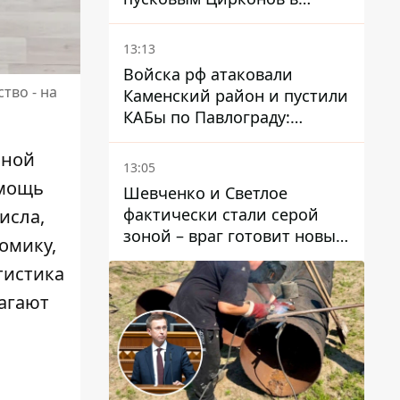
России
13:13
Войска рф атаковали
тво - на
Каменский район и пустили
КАБы по Павлограду:
пострадал мужчина, в небо
пной
поднимается столб дыма
13:05
омощь
Шевченко и Светлое
фактически стали серой
исла,
зоной – враг готовит новые
омику,
атаки на Добропольском
тистика
направлении
агают