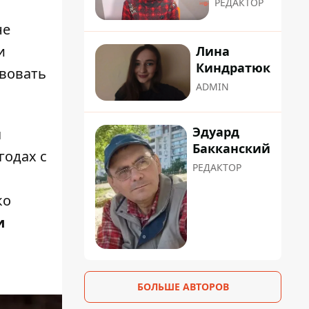
РЕДАКТОР
не
и
Лина
Киндратюк
вовать
ADMIN
Эдуард
я
Бакканский
годах с
РЕДАКТОР
ко
и
БОЛЬШЕ АВТОРОВ