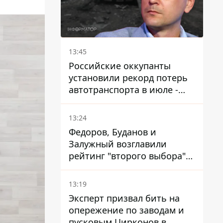
13:45
Российские оккупанты
установили рекорд потерь
автотранспорта в июле -
почти 14 тысяч единиц
13:24
Федоров, Буданов и
Залужный возглавили
рейтинг "второго выбора"
украинцев - опрос показал
альтернативные симпатии
13:19
Эксперт призвал бить на
опережение по заводам и
пусковым Цирконов в