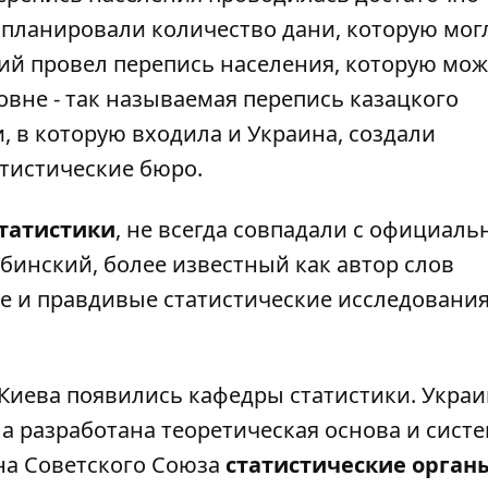
 планировали количество дани, которую мог
кий провел перепись населения, которую мо
овне - так называемая перепись казацкого
, в которую входила и Украина, создали
атистические бюро.
статистики
, не всегда совпадали с официал
убинский, более известный как автор слов
 и правдивые статистические исследования,
.
и Киева появились кафедры статистики. Укра
 разработана теоретическая основа и сист
ена Советского Союза
статистические орган