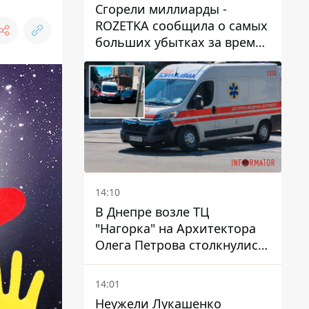
Сгорели миллиарды -
ROZETKA сообщила о самых
больших убытках за время
существования компании
14:10
В Днепре возле ТЦ
"Нагорка" на Архитектора
Олега Петрова столкнулись
"скорая" и Toyota: трамваи
№5 задерживаются
14:01
Неужели Лукашенко