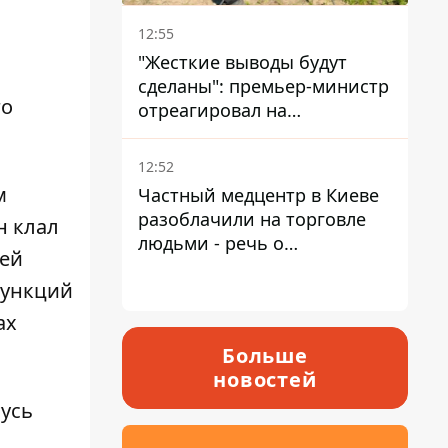
12:55
"Жесткие выводы будут
сделаны": премьер-министр
го
отреагировал на
несколькодневное
отсутствие воды в Марганце
12:52
м
Частный медцентр в Киеве
разоблачили на торговле
н клал
людьми - речь о
дей
суррогатном материнстве
функций
ах
Больше
новостей
Русь