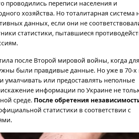
то проводились переписи населения и
дного хозяйства. Но тоталитарная система 
тивных данных, если они не соответствовал
ники статистики, пытавшиеся противодейст
ссиям.
ила после Второй мировой войны, когда дл
жны были правдивые данные. Но уже в 70-х 
и умалчивать или предоставлять неполные
о искажение информации по Украине не толь
дной среде.
После обретения независимост
официальной статистики в соответствии с
ями.