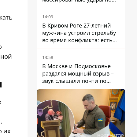
Украине - Каллас раскрыла
детали
жать
14:09
В Кривом Роге 27-летний
мужчина устроил стрельбу
л
во время конфликта: есть
о
раненый
сной
13:58
В Москве и Подмосковье
раздался мощный взрыв –
звук слышали почти по
ы
всей области
e
ы
.
о их