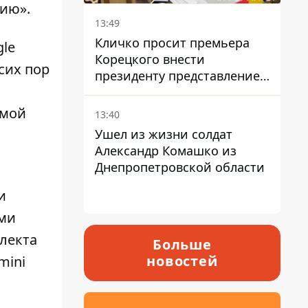
ию».
13:49
Кличко просит премьера
gle
Корецкого внести
сих пор
президенту представление
на увольнение властелина
Троещины Бахматова
емой
13:40
Ушел из жизни солдат
Александр Комашко из
Днепропетровской области
и
ами
ллекта
Больше
новостей
mini