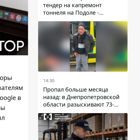
тендер на капремонт
тоннеля на Подоле -
продлится почти два года
оры
14:30
ователям
Пропал больше месяца
назад: в Днепропетровской
oogle в
области разыскивают 73-
сы
летнего мужчину
ыл