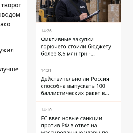
 творог
поводом
нако
14:26
Фиктивные закупки
горючего стоили бюджету
ружил
более 8,6 млн грн -
предприятие возместило
убытки
 лучше
14:21
Действительно ли Россия
способна выпускать 100
баллистических ракет в
месяц и что с этим делать
14:10
ЕС ввел новые санкции
против РФ в ответ на
массированные удары по