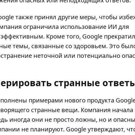
жения опасных или неподходящих ответов.
oogle также принял другие меры, чтобы избе
компания ограничила использование ИИ для
бя эффективным. Кроме того, Google прекрати
ные темы, связанные со здоровьем. Это был
остранение неточной или потенциально опа
нерировать странные ответ
еполнены примерами нового продукта Googl
говорящего странные вещи. Компания начала
едь иногда они
не просто ложны, но и опасн
мпании не планируют. Google утверждают, чт