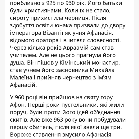
приблизно з 925 по 930 рік. Його батьки
були християнами. Коли їх не стало,
сироту прихистила черниця. Після
здобуття освіти юнака призвали до двору
імператора Візантії як учня Афанасія,
відомого оратора і вчителя словесності.
Через кілька років Авраамій сам став
учителем. Але не цього прагнула його
душа. Він пішов у Кімінський монастир,
став учнем його засновника Михайла
Малеїна і прийняв чернецтво з ім'ям
Афанасій.
У 960 році він прийшов на святу гору
Афон. Перші роки пустельники, які жили
поруч, були проти його ідей об'єднання
скитів. Але вже 963 року вони побудували
першу обитель, після якої звели ще три.
Вороже ставлення змусило Афанасія