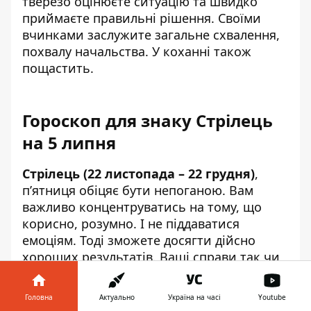
тверезо оцінюєте ситуацію та швидко
приймаєте правильні рішення. Своїми
вчинками заслужите загальне схвалення,
похвалу начальства. У коханні також
пощастить.
Гороскоп для знаку Стрілець
на 5 липня
Стрілець (22 листопада – 22 грудня)
,
п’ятниця обіцяє бути непоганою. Вам
важливо концентруватись на тому, що
корисно, розумно. І не піддаватися
емоціям. Тоді зможете досягти дійсно
хороших результатів. Ваші справи так чи
інакше будуть впиратися у фінансові
питання. Тут важливо не переборщити із
Головна
Актуально
Україна на часі
Youtube
запитами. Наприклад, якщо вас запитують