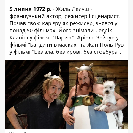
5 липня 1972 р.
- Жиль Лелуш -
французький актор, режисер і сценарист.
Почав свою кар'єру як режисер, знявся у
понад 50 фільмах. Його знімали Седрік
Клапіш у фільмі "Париж", Аріель Зейтун у
фільмі "Бандити в масках" та Жан-Поль Рув
у фільмі "Без зла, без крові, без стовбура".