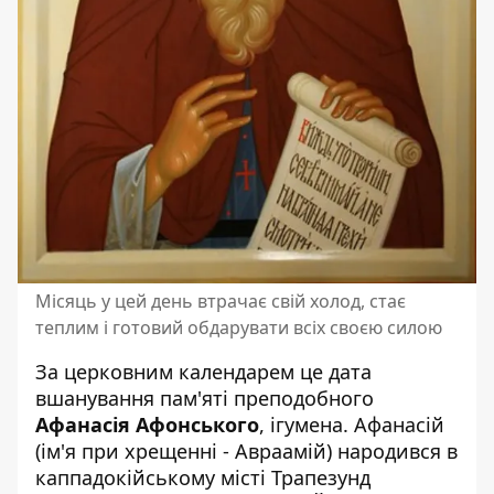
Місяць у цей день втрачає свій холод, стає
теплим і готовий обдарувати всіх своєю силою
За церковним календарем це дата
вшанування пам'яті преподобного
Афанасія Афонського
, ігумена. Афанасій
(ім'я при хрещенні - Авраамій) народився в
каппадокійському місті Трапезунд