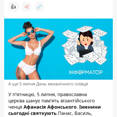
👍
А ще 5 липня День механічного олівця
У п'ятницю, 5 липня,
православна
церква
шанує пам'ять візантійського
ченця
Афанасія Афонського
.
Іменини
сьогодні святкують
Панас, Василь,