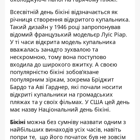
Всесвітній день бікіні відзначається як
річниця створення відкритого купальника.
Такий дизайн у 1946 році запропонував
відомий французький модельєр Луїс Ріар.
У ті часи відкрита модель купальника
вважалась занадто зухвалою та
нескромною, тому вона поступово
входила до широкого вжитку. А своєю
популярністю бікіні зобов’язане
популярним зіркам, зокрема Бріджит
Бардо та Аві Гарднер, які почали носити
відкриті купальники на громадських
пляжах та у своїх фільмах. У США цей день
має назву Національний день бікіні.
Бікіні
можна без сумніву назвати одним з
найбільших винаходів усіх часів, навіть
попри те, що його початок був не зовсім