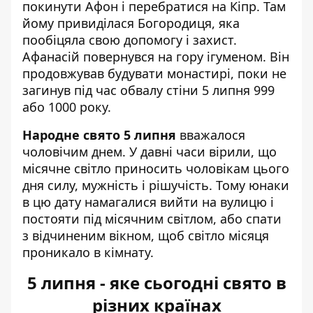
покинути Афон і перебратися на Кіпр. Там
йому привиділася Богородиця, яка
пообіцяла свою допомогу і захист.
Афанасій повернувся на гору ігуменом. Він
продовжував будувати монастирі, поки не
загинув під час обвалу стіни 5 липня 999
або 1000 року.
Народне свято 5 липня
вважалося
чоловічим днем. У давні часи вірили, що
місячне світло приносить чоловікам цього
дня силу, мужність і рішучість. Тому юнаки
в цю дату намагалися вийти на вулицю і
постояти під місячним світлом, або спати
з відчиненим вікном, щоб світло місяця
проникало в кімнату.
5 липня - яке сьогодні свято в
різних країнах