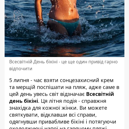
Всесвітній День бікіні - це ще один привід гарно
відпочити
5 липня - час взяти сонцезахисний крем
та мерщій поспішати на пляж, адже саме в
цей день увесь світ відзначає
Всесвітній
день бікіні
. Ця літня подія - справжня
знахідка для кожної жінки. Ви можете
святкувати, відклавши всі справи,
одягнувши привабливе бікіні і потягуючи
охолоджуючі напої на гарячому пляжі.