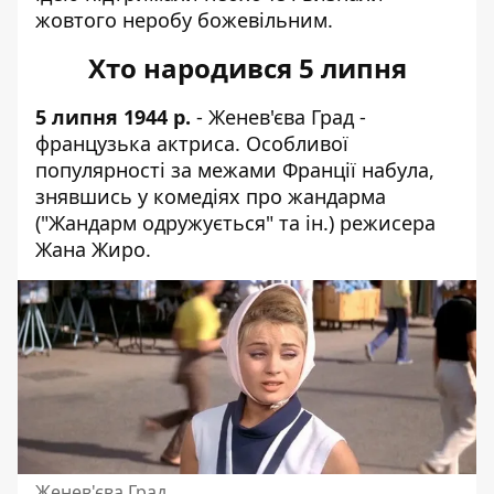
жовтого неробу божевільним.
Хто народився 5 липня
5 липня 1944 р.
- Женев'єва Град -
французька актриса. Особливої ​​
популярності за межами Франції набула,
знявшись у комедіях про жандарма
("Жандарм одружується" та ін.) режисера
Жана Жиро.
Женев'єва Град