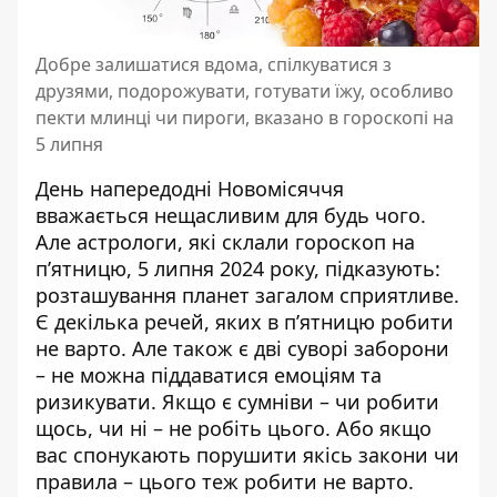
Добре залишатися вдома, спілкуватися з
друзями, подорожувати, готувати їжу, особливо
пекти млинці чи пироги, вказано в гороскопі на
5 липня
День напередодні Новомісяччя
вважається нещасливим для будь чого.
Але астрологи, які склали
гороскоп на
п’ятницю, 5 липня 2024 року
, підказують:
розташування планет загалом сприятливе.
Є декілька речей, яких в п’ятницю робити
не варто. Але також є дві суворі заборони
– не можна піддаватися емоціям та
ризикувати. Якщо є сумніви – чи робити
щось, чи ні – не робіть цього. Або якщо
вас спонукають порушити якісь закони чи
правила – цього теж робити не варто.