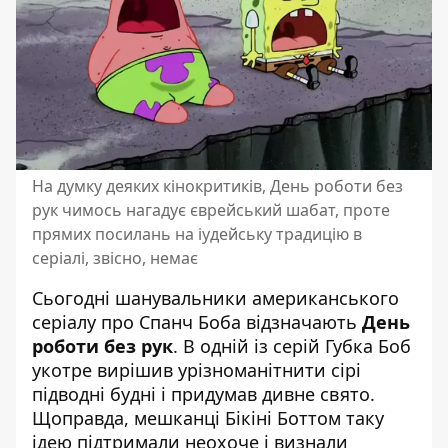
На думку деяких кінокритиків, День роботи без
рук чимось нагадує єврейський шабат, проте
прямих посилань на іудейську традицію в
серіалі, звісно, немає
Сьогодні шанувальники американського
серіалу про Спанч Боба відзначають
День
роботи без рук
. В одній із серій Губка Боб
укотре вирішив урізноманітнити сірі
підводні будні і придумав дивне свято.
Щоправда, мешканці Бікіні Боттом таку
ідею підтримали неохоче і визнали