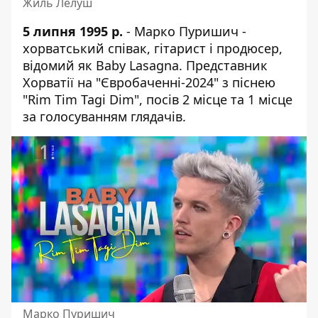
Жиль Лелуш
5 липня 1995 р.
- Марко Пуришич -
хорватський співак, гітарист і продюсер,
відомий як Baby Lasagna. Представник
Хорватії на "Євробаченні-2024" з піснею
"Rim Tim Tagi Dim", посів 2 місце та 1 місце
за голосуванням глядачів.
Марко Пуришич