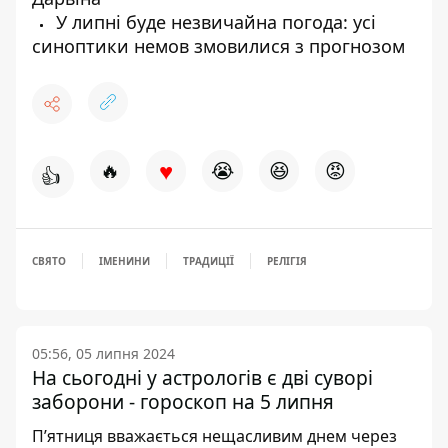
У липні буде незвичайна погода: усі
синоптики немов змовилися з прогнозом
♥
🔥
😭
😆
😡
👍
СВЯТО
ІМЕНИНИ
ТРАДИЦІЇ
РЕЛІГІЯ
05:56, 05 липня 2024
На сьогодні у астрологів є дві суворі
заборони - гороскоп на 5 липня
П’ятниця вважається нещасливим днем через