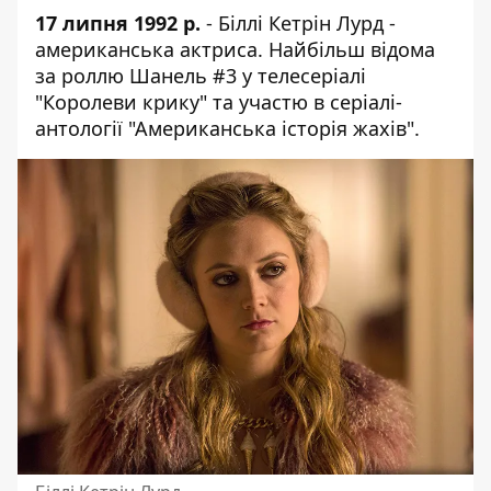
17 липня 1992 р.
- Біллі Кетрін Лурд -
американська актриса. Найбільш відома
за роллю Шанель #3 у телесеріалі
"Королеви крику" та участю в серіалі-
антології "Американська історія жахів".