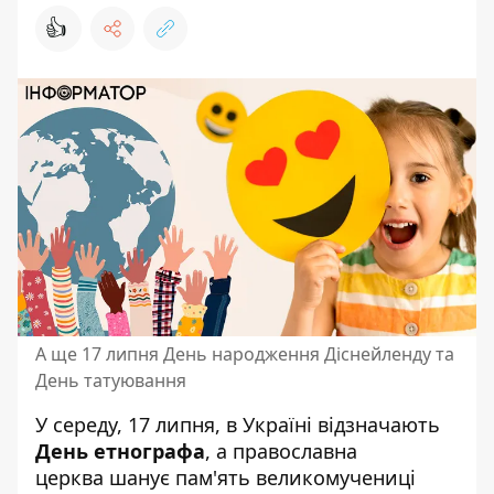
👍
А ще 17 липня День народження Діснейленду та
День татуювання
У середу, 17 липня, в Україні відзначають
День етнографа
, а
православна
церква
шанує пам'ять великомучениці