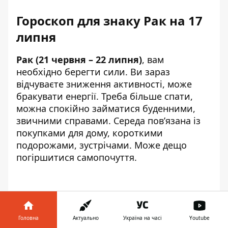
Гороскоп для знаку Рак на 17
липня
Рак (21 червня – 22 липня)
, вам
необхідно берегти сили. Ви зараз
відчуваєте зниження активності, може
бракувати енергії. Треба більше спати,
можна спокійно займатися буденними,
звичними справами. Середа пов’язана із
покупками для дому, короткими
подорожами, зустрічами. Може дещо
погіршитися самопочуття.
Гороскоп для знаку Лев на 17
липня
Головна
Актуально
Україна на часі
Youtube