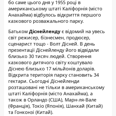
бо саме цього дня у 1955 році в
американському штаті Каліфорнія (місто
Анахайма) відбулось відкриття першого
казкового розважального парку.
Батьком
Діснейленду
є відомий на увесь
світ режисер, бізнесмен, продюсер,
сценарист тощо - Волт Дісней. В день
презентації Діснейленду його відвідали
близько 30 тисяч людей. Створення
казкового дитячого світу коштувало
Діснею близько 17 мільйонів доларів.
Відкрита територія парку становить 34
гектари. Сьогодні Діснейленди
розташовані не тільки в американському
штаті Каліфорнія (місто Анахайма), а
також в Орландо (США), Марн-ля-Вале
(Франція), Токіо (Японія), Шанхай (Китай)
та Гонконзі (Китай).