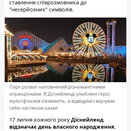
ставлення співрозмовника до
"несерйозних" символів.
Парк розваг наповнений різноманітними
атракціонами. В Діснейленді улюблені герої
мультфільмів оживають, а відвідувач відчуває
себе частиною казки
17 липня кожного року
Діснейленд
відзначає день власного народження
,