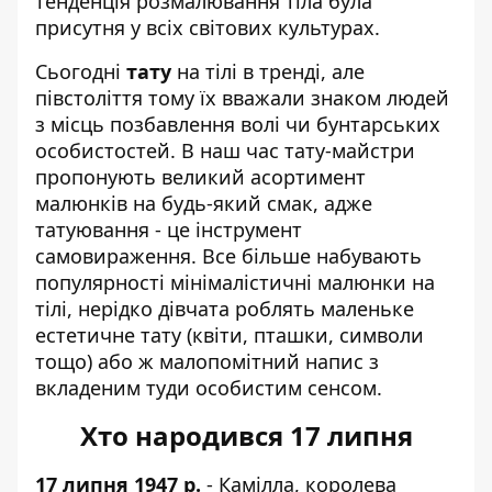
тенденція розмалювання тіла була
присутня у всіх світових культурах.
Сьогодні
тату
на тілі в тренді, але
півстоліття тому їх вважали знаком людей
з місць позбавлення волі чи бунтарських
особистостей. В наш час тату-майстри
пропонують великий асортимент
малюнків на будь-який смак, адже
татуювання - це інструмент
самовираження. Все більше набувають
популярності мінімалістичні малюнки на
тілі, нерідко дівчата роблять маленьке
естетичне тату (квіти, пташки, символи
тощо) або ж малопомітний напис з
вкладеним туди особистим сенсом.
Хто народився 17 липня
17 липня 1947 р.
- Камілла, королева