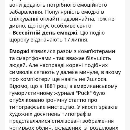
вони додають потрібного емоційного
забарвлення. Популярність емоджі в
спілкуванні онлайн надзвичайна, тож не
дивно, що існує особливе свято
-
Всесвітній день емоджі
. Цю подію
щороку відзначають 17 липня.
Емоджі
з’явилися разом з комп’ютерами
та смартфонами - так вважає більшість
людей. Але насправді корені подібних
символів сягають у далеке минуле, в якому
про комп’ютери ще навіть не йшлося.
Відомо, що в 1881 році в американському
гумористичному журналі "Puck" було
опубліковано іронічну статтю про
типографське мистецтво. У якості зразків
художніх досягнень типографів
представлялися стилізовані зображення
чотирьох облич, складених з розділових