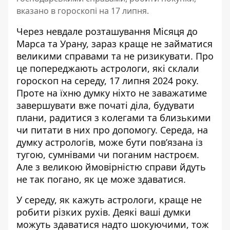
вказано в гороскопі на 17 липня.
Через невдале розташування Місяця до
Марса та Урану, зараз краще не займатися
великими справами та не ризикувати. Про
це попереджають астрологи, які склали
гороскоп на середу, 17 липня 2024 року
.
Проте на їхню думку ніхто не заважатиме
завершувати вже початі діла, будувати
плани, радитися з колегами та близькими
чи питати в них про допомогу. Середа, на
думку астрологів, може бути пов’язана із
тугою, сумнівами чи поганим настроєм.
Але з великою ймовірністю справи йдуть
не так погано, як це може здаватися.
У середу, як кажуть астрологи, краще не
робити різких рухів. Деякі ваші думки
можуть здаватися надто шокуючими, тож