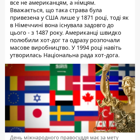
все не американцям, а німцям.
Вважається, що така страва була
привезена у США лише у 1871 році, тоді як
в Німеччині вона існувала задовго до
цього - з 1487 року. Американці швидко
полюбили хот-дог та одразу розпочали
масове виробництво. У 1994 році навіть
утворилась Національна рада хот-дога.
День міжнародного правосуддя має за мету