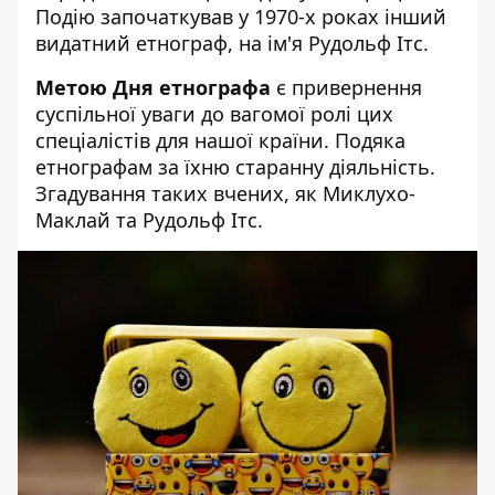
Подію започаткував у 1970-х роках інший
видатний етнограф, на ім'я Рудольф Ітс.
Метою Дня етнографа
є привернення
суспільної уваги до вагомої ролі цих
спеціалістів для нашої країни. Подяка
етнографам за їхню старанну діяльність.
Згадування таких вчених, як Миклухо-
Маклай та Рудольф Ітс.