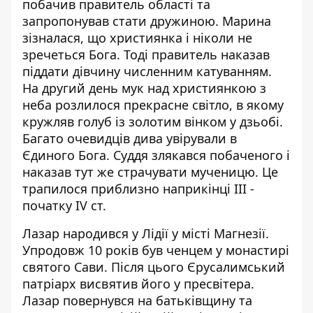
побачив правитель області та
запропонував стати дружиною. Марина
зізналася, що християнка і ніколи не
зречеться Бога. Тоді правитель наказав
піддати дівчину численним катуванням.
На другий день мук над християнкою з
неба розлилося прекрасне світло, в якому
кружляв голуб із золотим вінком у дзьобі.
Багато очевидців дива увірували в
Єдиного Бога. Суддя злякався побаченого і
наказав тут же страчувати мученицю. Це
трапилося приблизно наприкінці III -
початку IV ст.
Лазар народився у Лідії у місті Магнезії.
Упродовж 10 років був ченцем у монастирі
святого Сави. Після цього Єрусалимський
патріарх висвятив його у пресвітера.
Лазар повернувся на батьківщину та