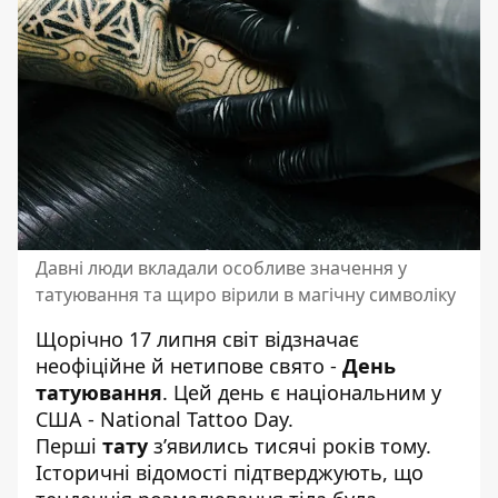
Давні люди вкладали особливе значення у
татуювання та щиро вірили в магічну символіку
Щорічно 17 липня світ відзначає
неофіційне й нетипове свято -
День
татуювання
. Цей день є національним у
США - National Tattoo Day.
Перші
тату
з’явились тисячі років тому.
Історичні відомості підтверджують, що