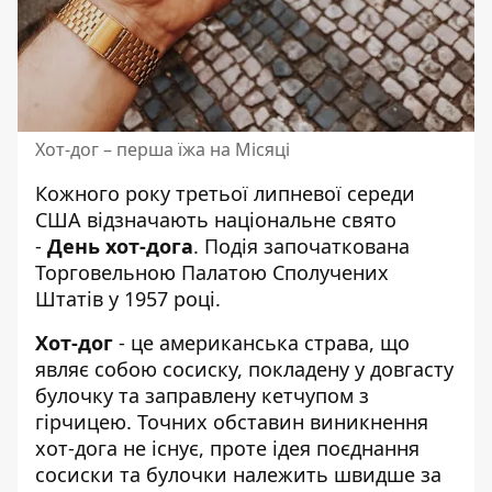
Хот-дог – перша їжа на Місяці
Кожного року третьої липневої середи
США відзначають національне свято
-
День хот-дога
. Подія започаткована
Торговельною Палатою Сполучених
Штатів у 1957 році.
Хот-дог
- це американська страва, що
являє собою сосиску, покладену у довгасту
булочку та заправлену кетчупом з
гірчицею. Точних обставин виникнення
хот-дога не існує, проте ідея поєднання
сосиски та булочки належить швидше за