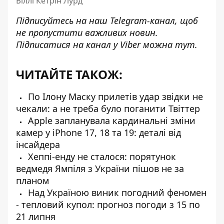
Біллі Кетрін Лурд
Підписуйтесь на наш
Telegram-канал
, щоб
не пропустити важливих новин.
Підписатися на канал у Viber можна
тут
.
ЧИТАЙТЕ ТАКОЖ:
По Ілону Маску прилетів удар звідки не
чекали: а не треба було поганити Твіттер
Apple запланувала кардинальні зміни
камер у iPhone 17, 18 та 19: деталі від
інсайдера
Хеппі-енду не сталося: порятунок
ведмедя Ямпіля з України пішов не за
планом
Над Україною виник погодний феномен
- тепловий купол: прогноз погоди з 15 по
21 липня