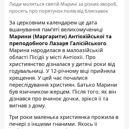
Люди моляться святій Марині за різних хвороб,
просять про порятунок полів від блискавок
За церковним календарем це дата
вшанування пам'яті великомучениці
Марини (Маргарити) Антіохійської та
преподобного Лазаря Галісійського
.
Марина народилася в малоазійській
області Пісідії у місті Антіохії. Про
християнство дізналася у дитячі роки від
годувальниці. У 12-річному віці прийняла
хрещення. У цей час почалися
переслідування християн. Батько Марини
був язичником-жерцем. Після того, як він
дізнався про вчинок дочки, зрікся її та
вигнав з дому.
Три роки маленька християнка прожила в
печері з іншими гнаними. Якось її