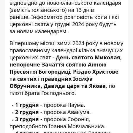
відповідно до новоюліанського календаря
(замість юліанського) на 13 днів
раніше. Інформатор розповість коли і які
церковні свята у грудні 2024 року будуть
за новим календарем.
В першому місяці зими 2024 року в новому
православному календарі кілька значущих
церковних свят -
День святого Миколая,
непорочне Зачаття святою Анною
Пресвятої Богородиці, Різдво Христове
та святих і праведних Іосифа
Обручника, Давида царя та Якова
, по
плоті брата Господнього.
1 грудня
- пророка Наума.
2 грудня
- пророка Авакума.
3 грудня
- пророка Софонія,
преподобного Іоанна Мовчальника.