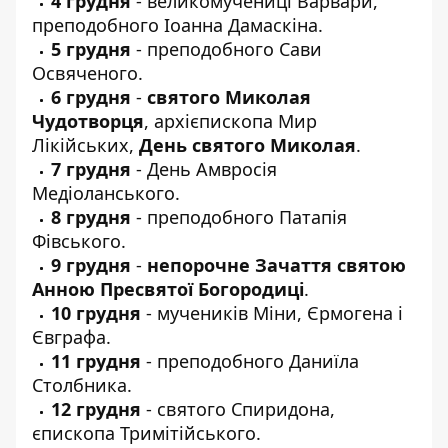
4 грудня
- великомучениці Варвари,
преподобного Іоанна Дамаскіна.
5 грудня
- преподобного Сави
Освяченого.
6 грудня
-
святого Миколая
Чудотворця
, архієпископа Мир
Лікійських,
День святого Миколая
.
7 грудня
- День Амвросія
Медіоланського.
8 грудня
- преподобного Патапія
Фівського.
9 грудня
-
непорочне Зачаття святою
Анною Пресвятої Богородиці
.
10 грудня
- мучеників Міни, Єрмогена і
Євграфа.
11 грудня
- преподобного Даниїла
Столбника.
12 грудня
- святого Спиридона,
єпископа Тримітійського.