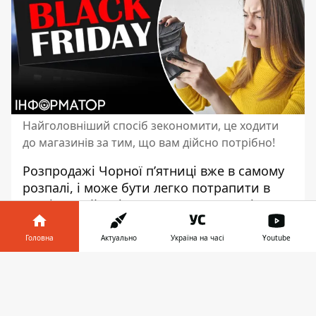
Найголовніший спосіб зекономити, це ходити
до магазинів за тим, що вам дійсно потрібно!
Розпродажі Чорної п’ятниці вже в самому
розпалі, і може бути легко потрапити в
шопінговий ажіотаж знижок
. Натомість
будьте уважними, аби не потрапити на
справжні маркетингові
Головна
Актуально
Україна на часі
Youtube
гачки,
попереджають експерти в матеріалі
Інформатор у
BBC
. Вважайте, що Чорна п'ятниця, так би
Завантажити
телефоні
👉
мовити, спрацювала лише в тому випадку,
коли ви придбали зі знижкою те, що вам