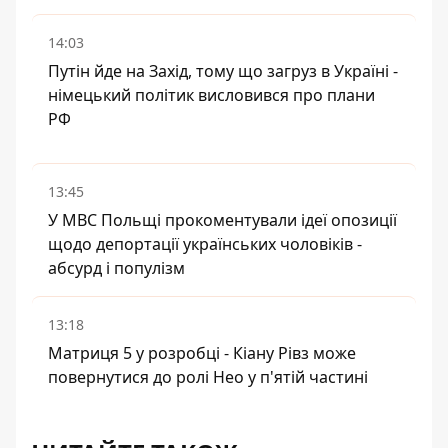
14:03
Путін йде на Захід, тому що загруз в Україні -
німецький політик висловився про плани
РФ
13:45
У МВС Польщі прокоментували ідеї опозиції
щодо депортації українських чоловіків -
абсурд і популізм
13:18
Матриця 5 у розробці - Кіану Рівз може
повернутися до ролі Нео у п'ятій частині