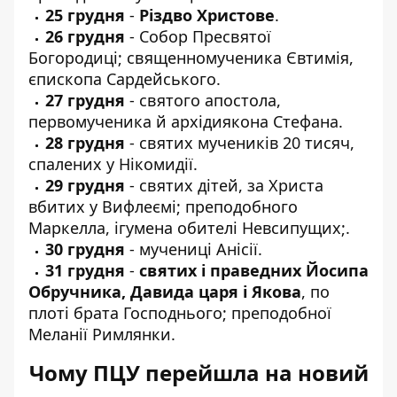
25 грудня
-
Різдво Христове
.
26 грудня
- Собор Пресвятої
Богородиці; священномученика Євтимія,
єпископа Сардейського.
27 грудня
- святого апостола,
первомученика й архідиякона Стефана.
28 грудня
- святих мучеників 20 тисяч,
спалених у Нікомидії.
29 грудня
- святих дітей, за Христа
вбитих у Вифлеємі; преподобного
Маркелла, ігумена обителі Невсипущих;.
30 грудня
- мучениці Анісії.
31 грудня
-
святих і праведних Йосипа
Обручника, Давида царя і Якова
, по
плоті брата Господнього; преподобної
Меланії Римлянки.
Чому ПЦУ перейшла на новий