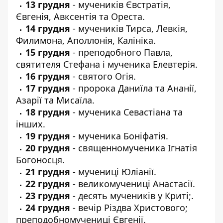
13 грудня
- мучеників Євстратія,
Євгенія, Авксентія та Ореста.
14 грудня
- мучеників Тирса, Левкія,
Филимона, Аполлонія, Калініка.
15 грудня
- преподобного Павла,
святителя Стефана і мученика Елевтерія.
16 грудня
- святого Огія.
17 грудня
- пророка Даниїла та Ананії,
Азарії та Мисаїла.
18 грудня
- мученика Севастіана та
інших.
19 грудня
- мученика Боніфатія.
20 грудня
- священномученика Ігнатія
Богоносця.
21 грудня
- мучениці Юліанії.
22 грудня
- великомучениці Анастасії.
23 грудня
- десять мучеників у Криті;.
24 грудня
- вечір Різдва Христового;
преподобномучениці Євгенії.