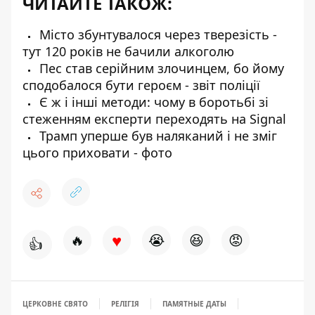
ЧИТАЙТЕ ТАКОЖ:
Місто збунтувалося через тверезість -
тут 120 років не бачили алкоголю
Пес став серійним злочинцем, бо йому
сподобалося бути героєм - звіт поліції
Є ж і інші методи: чому в боротьбі зі
стеженням експерти переходять на Signal
Трамп уперше був наляканий і не зміг
цього приховати - фото
♥
🔥
😭
😆
😡
👍
ЦЕРКОВНЕ СВЯТО
РЕЛІГІЯ
ПАМЯТНЫЕ ДАТЫ