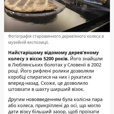
Фотографія старовинного дерев’яного колеса в
музейній експозиції.
Найстарішому відомому дерев’яному
колесу з віссю 5200 років.
Його знайшли
в Люблянських болотах у Словенії в 2002
році. Його рифлені ролики дозволяли
коробці спиратися на них і рухатися
вперед-назад. Схоже, це дозволило
штовхати в шахту ширший візок.
Другим нововведенням була колісна пара
або колеса, прикріплені до осі, що могло
дати візку більший зазор, щоб проїхати