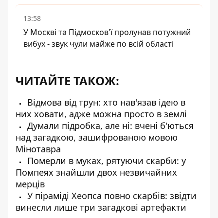
13:58
У Москві та Підмосков'ї пролунав потужний
вибух - звук чули майже по всій області
ЧИТАЙТЕ ТАКОЖ:
Відмова від трун: хто нав'язав ідею в
них ховати, адже можна просто в землі
Думали підробка, але ні: вчені б'ються
над загадкою, зашифрованою мовою
Мінотавра
Померли в муках, рятуючи скарби: у
Помпеях знайшли двох незвичайних
мерців
У піраміді Хеопса повно скарбів: звідти
винесли лише три загадкові артефакти