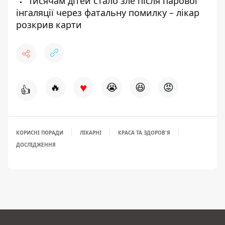
Тисячам дітей стало зле після парової
інгаляції через фатальну помилку – лікар
розкрив карти
♥
🔥
😭
😆
😡
👍
КОРИСНІ ПОРАДИ
ЛІКАРНІ
КРАСА ТА ЗДОРОВ'Я
ДОСЛІДЖЕННЯ