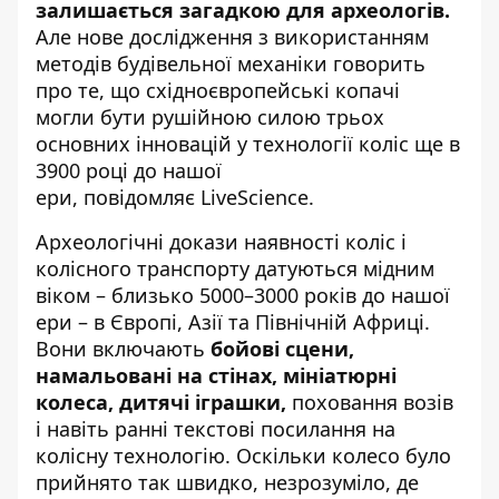
залишається загадкою для археологів.
Але нове дослідження з використанням
методів будівельної механіки говорить
про те, що східноєвропейські копачі
могли бути рушійною силою трьох
основних інновацій у технології коліс ще в
3900 році до нашої
ери,
повідомляє
LiveScience.
Археологічні докази наявності коліс і
колісного транспорту датуються мідним
віком – близько 5000–3000 років до нашої
ери – в Європі, Азії та Північній Африці.
Вони включають
бойові сцени,
намальовані на стінах, мініатюрні
колеса, дитячі іграшки,
поховання возів
і навіть ранні текстові посилання на
колісну технологію. Оскільки колесо було
прийнято так швидко, незрозуміло, де