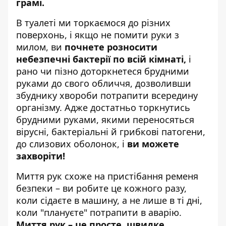
грамі.
В туалеті ми торкаємося до різних
поверхонь, і якщо не помити руки з
милом, ви
почнете розносити
небезпечні бактерії по всій кімнаті,
і
рано чи пізно доторкнетеся брудними
руками до свого обличчя, дозволивши
збуднику хвороби потрапити всередину
організму. Адже достатньо торкнутись
брудними руками, якими переносяться
вірусні, бактеріальні й грибкові патогени,
до слизових оболонок, і
ви можете
захворіти!
Миття рук схоже на пристібання ременя
безпеки – ви робите це кожного разу,
коли сідаєте в машину, а не лише в ті дні,
коли "плануєте" потрапити в аварію.
Миття рук – це просте, швидке