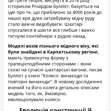
Ця третя теорія, висунута в 2016 році
істориком Річардом Буллієт, базується на
ідеї про те, що приблизно за 4000 років до
нашої ери дуже затребувану мідну руду
стало важче видобувати. Шахтарі
спускалися в шахти все глибше і важко
тягнули контейнери з рудою назад.
Моделі возів пізнього мідного віку, які
були знайдені в Карпатському регіоні,
мають прямокутну форму з
трапецієподібними сторонами – вони
схожі на сучасні шахтарські вагони, писав
Буллієт у книзі "Колесо: винаходи та
повторні винаходи". В новому дослідженні
вчений та його колега детально описали
модель того, як, ймовірно,
еволюціонувало колесо.
Еволюція конструкції й