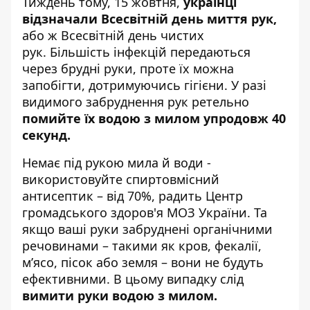
Тиждень тому, 15 жовтня,
українці
відзначали Всесвітній день миття рук,
або ж Всесвітній день чистих
рук. Більшість
інфекцій передаються
через брудні руки
, проте їх можна
запобігти, дотримуючись гігієни. У разі
видимого забруднення рук ретельно
помийте їх водою з милом упродовж 40
секунд.
Немає під рукою мила й води -
використовуйте спиртовмісний
антисептик – від 70%,
радить
Центр
громадського здоров'я МОЗ України. Та
якщо ваші руки забруднені органічними
речовинами – такими як кров, фекалії,
м’ясо, пісок або земля – вони не будуть
ефективними. В цьому випадку слід
вимити руки водою з милом.