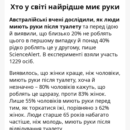
Хто у світі найрідше миє руки
Австралійські вчені дослідили, як люди
миють руки після туалету
та перед їдою
й виявили, що близько 20% не роблять
цього в першому випадку й понад 40%
рідко роблять це у другому,
пише
ScienceAlert. В експерименті взяли участь
1229 осіб.
Виявилось, що жінки краще, ніж чоловіки,
миють руки після туалету, хоча й
незначно – 80% чоловіків кажуть, що
роблять це щоразу, проти 83% жінок.
Лише 55% чоловіків миють руки перед
тим, як торкатися їжі, порівняно з 62%
жінок. Люди старше 65 років набагато
частіше, ніж молодь, миють руки після
відвідування туалету.