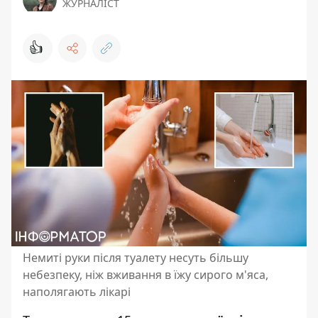
ЖУРНАЛІСТ
👍
Немиті руки після туалету несуть більшу
небезпеку, ніж вживання в їжу сирого м'яса,
наполягають лікарі