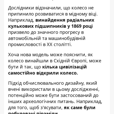
Дослідники відзначили, що колесо не
припинило розвиватися в мідному віці.
Наприклад,
винайдення радіальних
кулькових підшипників у 1869 році
призвело до значного прогресу в
автомобільній та машинобудівній
промисловості в XX столітті.
Хоча нова модель може пояснити, як
колесо винайшли в Східній Європі, може
бути й так, що
кілька цивілізацій
самостійно відкрили колесо.
Підхід обчислювального дизайну, який
вчені використали в цьому дослідженні,
потенційно може бути застосований до
інших археологічних питань. Наприклад,
для того, щоб з'ясувати,
як саме були
побудовані піраміди.