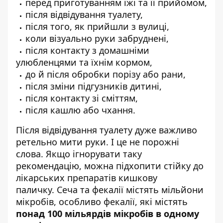
перед приготуванням їжі та її прийомом,
після відвідування туалету,
після того, як прийшли з вулиці,
коли візуально руки забруднені,
після контакту з домашніми
улюбленцями та їхнім кормом,
до й після обробки порізу або рани,
після зміни підгузників дитині,
після контакту зі сміттям,
після кашлю або чхання.
Після відвідування туалету дуже важливо
ретельно мити руки. І це не порожні
слова. Якщо ігнорувати таку
рекомендацію, можна підхопити стійку до
лікарських препаратів кишкову
паличку. Сеча та фекалії містять мільйони
мікробів, особливо фекалії, які містять
понад 100 мільярдів мікробів в одному