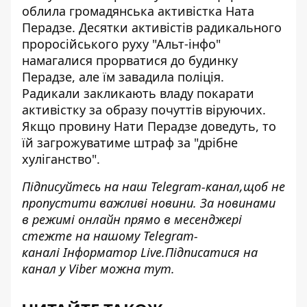
облила громадянська активістка Ната
Перадзе. Десятки активістів радикального
проросійського руху "Альт-інфо"
намагалися прорватися до будинку
Перадзе, але їм завадила поліція.
Радикали закликають владу покарати
активістку за образу почуттів віруючих.
Якщо провину Нати Перадзе доведуть, то
їй загрожуватиме штраф за "дрібне
хуліганство".
Підписуйтесь на наш
Telegram-канал,
щоб не
пропустити важливі новини. За новинами
в режимі онлайн прямо в месенджері
стежте на нашому Telegram-
каналі
Інформатор Live
.Підписатися на
канал у Viber можна
тут
.