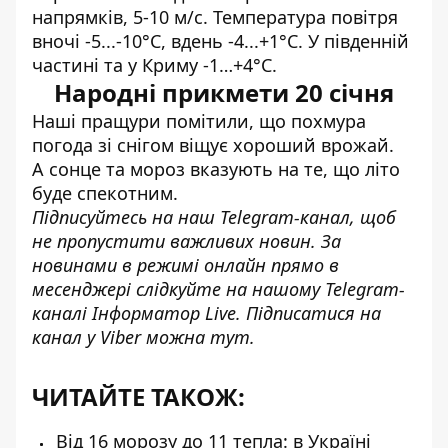
напрямків, 5-10 м/с. Температура повітря
вночі -5...-10°С, вдень -4...+1°С. У південній
частині та у Криму -1…+4°С.
Народні прикмети 20 січня
Наші пращури помітили, що похмура
погода зі снігом віщує хороший врожай.
А сонце та мороз вказують на те, що літо
буде спекотним.
Підписуйтесь на наш
Telegram-канал
, щоб
не пропустити важливих новин. За
новинами в режимі онлайн прямо в
месенджері слідкуйте на нашому Telegram-
каналі
Інформатор Live
. Підписатися на
канал у Viber можна
тут
.
ЧИТАЙТЕ ТАКОЖ:
Від 16 морозу до 11 тепла: в Україні