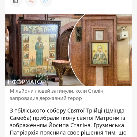
👍
Мільйони людей загинули, коли Сталін
запровадив державний терор
З тбіліського собору Святої Трійці (Цмінда
Самеба) прибрали
ікону святої Матрони із
зображенням Йосипа Сталіна
. Грузинська
Патріархія пояснила своє рішення тим, що