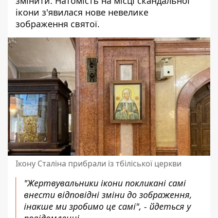
змінити. Натомість на місці скандальної
ікони з'явилася нове невелике
зображення святої.
Ікону Сталіна прибрали із тбіліської церкви
"Жертвувальники ікони покликані самі
внести відповідні зміни до зображення,
інакше ми зробимо це самі", - йдеться у
повідомленні.