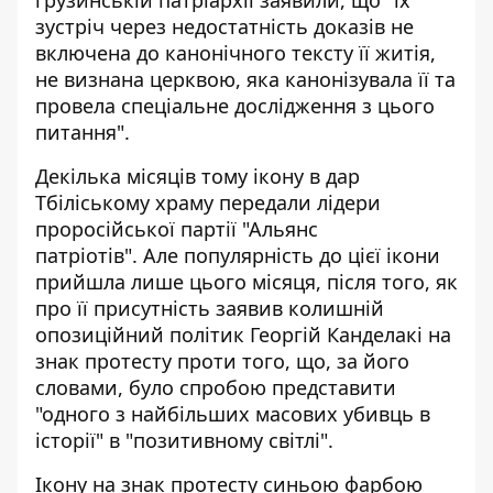
зустріч через недостатність доказів не
включена до канонічного тексту її житія,
не визнана церквою, яка канонізувала її та
провела спеціальне дослідження з цього
питання".
Декілька місяців тому ікону в дар
Тбіліському храму передали лідери
проросійської партії "Альянс
патріотів". Але популярність до цієї ікони
прийшла лише цього місяця, після того, як
про її присутність заявив колишній
опозиційний політик Георгій Канделакі на
знак протесту проти того, що, за його
словами, було спробою представити
"одного з найбільших масових убивць в
історії" в "позитивному світлі".
Ікону на знак протесту синьою фарбою