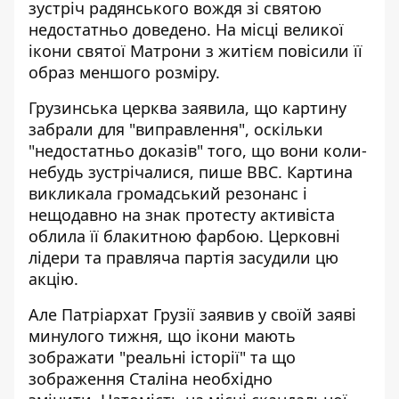
зустріч радянського вождя зі святою
недостатньо доведено. На місці великої
ікони святої Матрони з житієм повісили її
образ меншого розміру.
Грузинська церква заявила, що картину
забрали для "виправлення", оскільки
"недостатньо доказів" того, що вони коли-
небудь зустрічалися,
пише ВВС
. Картина
викликала громадський резонанс і
нещодавно на знак протесту активіста
облила її блакитною фарбою. Церковні
лідери та правляча партія засудили цю
акцію.
Але Патріархат Грузії заявив у своїй заяві
минулого тижня, що ікони мають
зображати "реальні історії" та що
зображення Сталіна необхідно