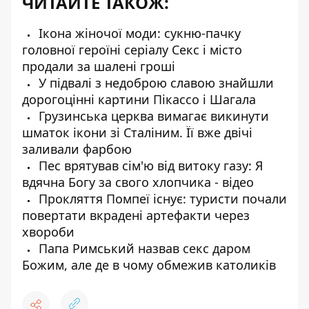
ЧИТАЙТЕ ТАКОЖ:
Ікона жіночої моди: сукню-пачку
головної героїні серіалу Секс і місто
продали за шалені гроші
У підвалі з недоброю славою знайшли
дорогоцінні картини Пікассо і Шагала
Грузинська церква вимагає викинути
шматок ікони зі Сталіним. Її вже двічі
заливали фарбою
Пес врятував сім'ю від витоку газу: Я
вдячна Богу за свого хлопчика - відео
Прокляття Помпеї існує: туристи почали
повертати вкрадені артефакти через
хвороби
Папа Римський назвав секс даром
Божим, але де в чому обмежив католиків