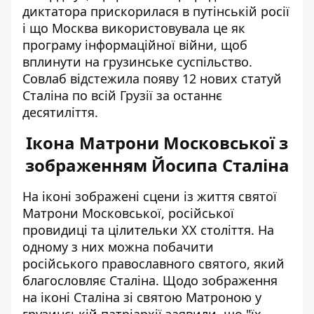
диктатора прискорилася в путінській росії
і що Москва використовувала це як
програму інформаційної війни, щоб
вплинути на грузинське суспільство.
Совлаб відстежила появу 12 нових статуй
Сталіна по всій Грузії за останнє
десятиліття.
Ікона Матрони Московської з
зображенням Йосипа Сталіна
На
іконі зображені сцени із життя святої
Матрони Московської, російської
провидиці та цілительки XX століття. На
одному з них можна побачити
російського православного святого, який
благословляє Сталіна. Щодо зображення
на іконі Сталіна зі святою Матроною у
грузинській патріархії заявили, що "їх