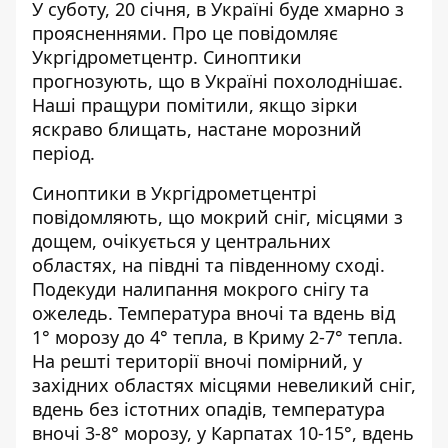
У суботу, 20 січня,
в Україні буде хмарно з
проясненнями
. Про це повідомляє
Укргідрометцентр. Синоптики
прогнозують, що в Україні похолоднішає.
Наші пращури помітили, якщо зірки
яскраво блищать, настане морозний
період.
Синоптики
в Укргідрометцентрі
повідомляють, що мокрий сніг, місцями з
дощем
, очікується у центральних
областях, на півдні та південному сході.
Подекуди налипання мокрого снігу та
ожеледь. Температура вночі та вдень від
1° морозу до 4° тепла, в Криму 2-7° тепла.
На решті території вночі помірний, у
західних областях місцями невеликий сніг,
вдень без істотних опадів, температура
вночі 3-8° морозу, у Карпатах 10-15°, вдень