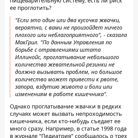
пищеварительную систему, есть ли риск
ее проглотить?
"Если это один или два кусочка жвачки,
вероятно, с вами не произойдет ничего
плохого или неблагоприятного", - сказала
МакГрил. "По данным Управления по
борьбе с отравлениями штата
Иллинойс, проглатывание небольшого
количества жевательной резинки не
должно вызывать проблем, но большое
количество может привести к рвоте,
запора, вздутию живота и боли или
изменениям в работе кишечника".
Однако проглатывание жвачки в редких
случаях может вызвать непроходимость
кишечника, если кто-нибудь съедает ее
много сразу. Например, в статье 1998 года
в журнале "Педиатрия" сообщалось о трех