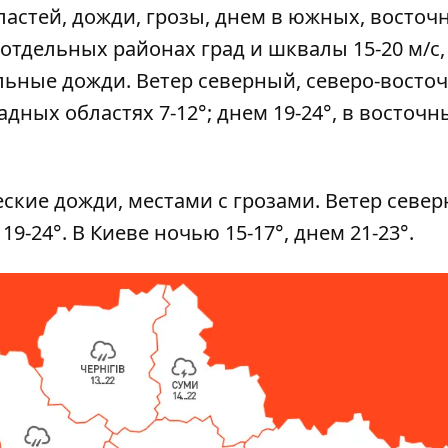
астей, дожди, грозы, днем ​​в южных, восточ
тдельных районах град и шквалы 15-20 м/с,
льные дожди. Ветер северный, северо-восточ
падных областях 7-12°; днем 19-24°, в восточн
ские дожди, местами с грозами. Ветер север
19-24°. В Киеве ночью 15-17°, днем ​​21-23°.