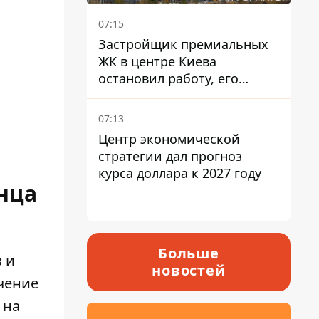
07:15
Застройщик премиальных
ЖК в центре Киева
остановил работу, его
руководители сбежали из
Украины - Bihus.info
07:13
Центр экономической
стратегии дал прогноз
курса доллара к 2027 году
нца
Больше
з и
новостей
чение
 на