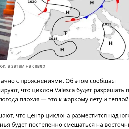
к, а затем на север
лачно с прояснениями
. Об этом сообщает
руют, что циклон Valesca будет разрешать п
огода плохая — это к жаркому лету и теплой
ают, что центр циклона
разместится над юг
енья будет постепенно смещаться на восточ