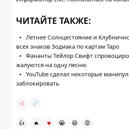
ЧИТАЙТЕ ТАКЖЕ:
Летнее Солнцестояние и Клубничное
всех знаков Зодиака по картам Таро
Фананты Тейлор Свифт спровоциров
жалуются на одну песню
YouTube сделал некоторые манипул
заблокировать
♥
👍
🔥
😭
😆
😡