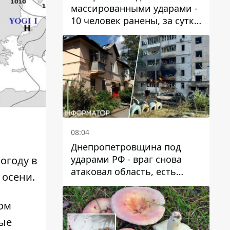
массированными ударами -
10 человек ранены, за сутки
тысячи атак
08:04
Днепропетровщина под
ударами РФ - враг снова
огоду в
атаковал область, есть
 осени.
разрушения и пожары
ом
ные