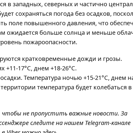
ся в западных, северных и частично центра
удет сохраняться погода без осадков, поско
ать поле повышенного давления, что обеспе
там ожидается больше солнца и меньше обла
уровень пожароопасности.
ируются кратковременные дожди и грозы.
+11-17°C, днем ​​+18-26°C.
 осадки. Температура ночью +15-21°C, днем ​​н
 территории температура будет колебаться в
, чтобы не пропустить важные новости. За
ссенджере следите на нашем Telegram-канале
 в Viber можно
здесь
.