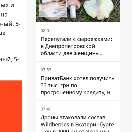
ных и
 на
ный, 5-
08:01
ых
Перепутали с сыроежками:
в Днепропетровской
области две женщины
ный, 5-
отравились грибами
07:53
ПриватБанк хотел получить
33 тыс. грн по
просроченному кредиту, но
суд взыскал с должницы
только 22 тыс. грн
07:49
Дроны атаковали состав
Wildberries в Екатеринбурге
– он в 2000 км от Украины