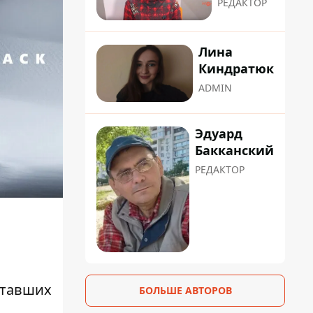
РЕДАКТОР
Лина
Киндратюк
ADMIN
Эдуард
Бакканский
РЕДАКТОР
ставших
БОЛЬШЕ АВТОРОВ