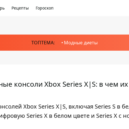
рь
Рецепты
Гороскоп
ТОПТЕМА:
Модные диеты
ые консоли Xbox Series X|S: в чем их
нсолей Xbox Series X|S, включая Series S в б
фровую Series X в белом цвете и Series X с 