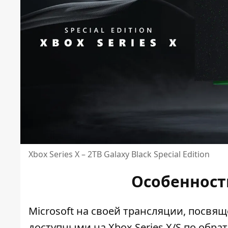
Xbox Series X – 2TB Galaxy Black Special Edition
Особенност
Microsoft на своей трансляции, посвя
доступными на
Xbox Series X/S по обр