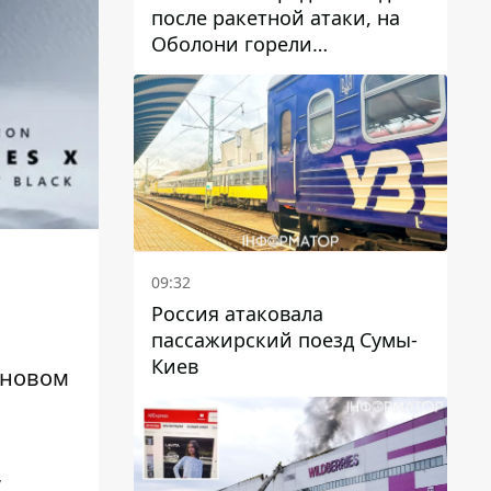
после ракетной атаки, на
Оболони горели
резервуары с топливом
09:32
Россия атаковала
пассажирский поезд Сумы-
Киев
 новом
,