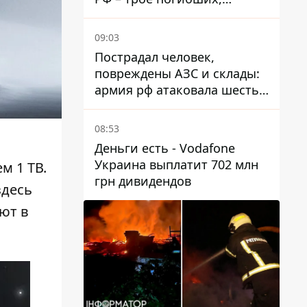
четверо раненых
09:03
Пострадал человек,
повреждены АЗС и склады:
армия рф атаковала шесть
районов Днепропетровской
области
08:53
Деньги есть - Vodafone
Украина выплатит 702 млн
м 1 ТВ.
грн дивидендов
здесь
ют в