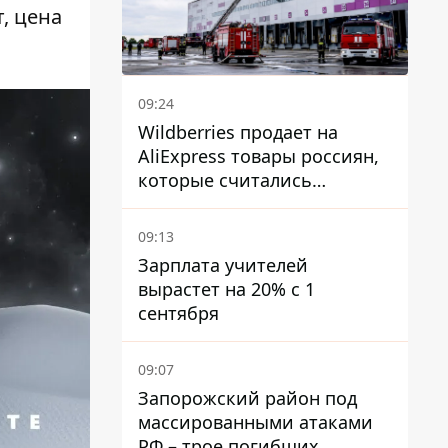
, цена
09:24
Wildberries продает на
AliExpress товары россиян,
которые считались
уничтоженными на складах
09:13
Зарплата учителей
вырастет на 20% с 1
сентября
09:07
Запорожский район под
массированными атаками
РФ – трое погибших,