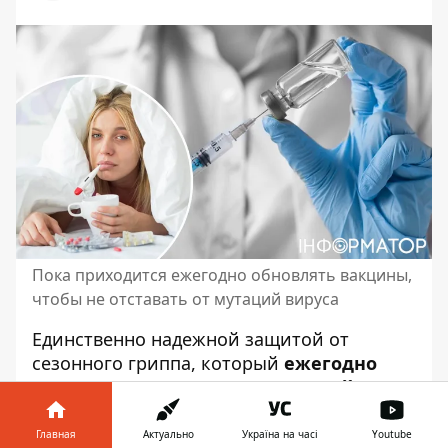
Пока приходится ежегодно обновлять вакцины,
чтобы не отставать от мутаций вируса
Единственно надежной защитой
от
сезонного гриппа
, который
ежегодно
уносит до полумиллиона жизней
,
является вакцинация. Безопасные и
эффективные вакцины используются уже
Главная
Актуально
Україна на часі
Youtube