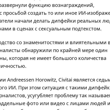
ам развернули функцию вознаграждений,
 просьбой создать то или иное ИИ-изображе
атели начали делать дипфейки реальных лю
ми в сценах с сексуальным подтекстом.
одство со знаменитостями и влиятельными 
рналисты обнаружили по крайней мере один
ны, которая не имеет большого количества
личностью.
Andreessen Horowitz, Civitai является седь
го ИИ. При этом ситуация с такими дипфей
рналистов, усугубляет проблему так называ
оддельные фото или видео с лицами людей 