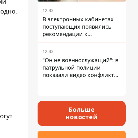
ми
годно,
12:33
В электронных кабинетах
поступающих появились
рекомендации к
зачислению на бакалавриат
и в магистратуру – что
12:33
нужно успеть до 11 августа
"Он не военнослужащий": в
патрульной полиции
показали видео конфликта
с мужчиной без ноги на
проспекте Поля в Днепре
Больше
огут
новостей