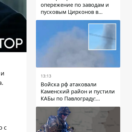
опережение по заводам и
пусковым Цирконов в
России
 и
13:13
.
Войска рф атаковали
Каменский район и пустили
КАБы по Павлограду:
пострадал мужчина, в небо
поднимается столб дыма
о с