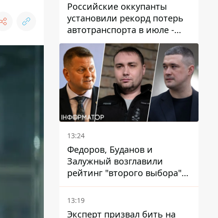
Российские оккупанты
установили рекорд потерь
автотранспорта в июле -
почти 14 тысяч единиц
13:24
Федоров, Буданов и
Залужный возглавили
рейтинг "второго выбора"
украинцев - опрос показал
альтернативные симпатии
13:19
Эксперт призвал бить на