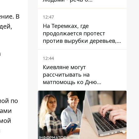
суррогатном материнстве
ние. В
12:47
На Теремках, где
дей,
продолжается протест
против вырубки деревьев,
произошла стычка со
в
спецназом полиции
12:44
Киевляне могут
рассчитывать на
матпомощь ко Дню
независимости - кому ее
дадут
мой по
ками
емой
и