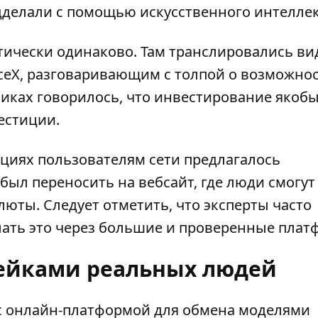
делали с помощью искусственного интеллек
тически одинаково. Там транслировались ви
ceX, разговаривающим с толпой о возможно
ликах говорилось, что инвестирование якоб
естиции.
яциях пользователям сети предлагалось
был переносить на вебсайт, где люди смогут
юты. Следует отметить, что эксперты часто
лать это через большие и проверенные плат
ейками реальных людей
с онлайн-платформой для обмена моделями