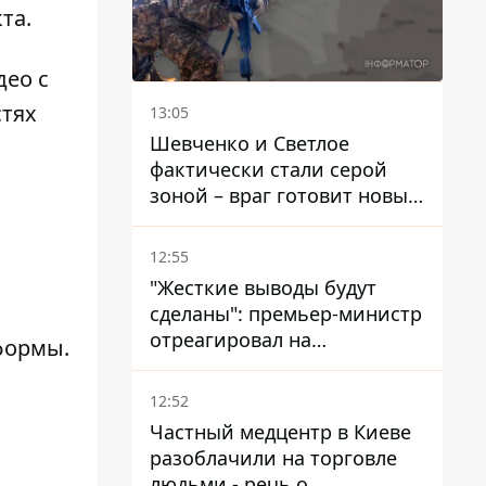
та.
део с
стях
13:05
Шевченко и Светлое
ы
фактически стали серой
зоной – враг готовит новые
атаки на Добропольском
направлении
12:55
"Жесткие выводы будут
сделаны": премьер-министр
отреагировал на
формы.
несколькодневное
отсутствие воды в Марганце
12:52
Частный медцентр в Киеве
разоблачили на торговле
людьми - речь о