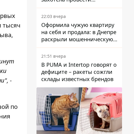
эксгумацию в новых местах
ервых
22:03 вчера
Оформила чужую квартиру
и тысяч
на себя и продала: в Днепре
лыва,
раскрыли мошенническую
схему с недвижимостью
21:51 вчера
минут
В PUMA и Intertop говорят о
тки
дефиците – ракеты сожгли
склады известных брендов
", -
зой по
ания