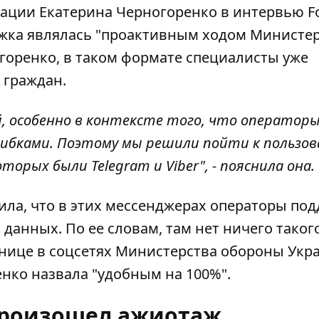
ции Екатерина Черногоренко в интервью Fo
жка
являлась "проактивным ходом Министер
горенко, в таком формате специалисты уже
 граждан.
, особенно в контексте того, что оператор
ошибками. Поэтому мы решили пойти к пользо
оторых были Telegram и Viber", - пояснила она.
ла, что в этих мессенджерах операторы по
анных. По ее словам, там нет ничего такого
анице в соцсетях Министерства обороны Укр
нко назвала "удобным на 100%".
произошел ажиотаж