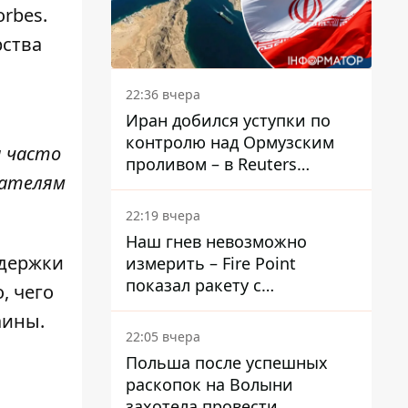
rbes.
ства
22:36 вчера
Иран добился уступки по
контролю над Ормузским
ы часто
проливом – в Reuters
вателям
раскрыли детали
22:19 вчера
Наш гнев невозможно
ддержки
измерить – Fire Point
показал ракету с
, чего
загадочной отметкой 723
аины.
22:05 вчера
Польша после успешных
раскопок на Волыни
захотела провести