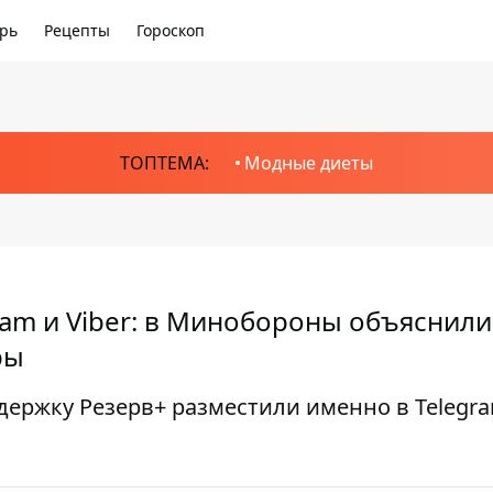
рь
Рецепты
Гороскоп
ТОПТЕМА:
Модные диеты
am и Viber: в Минобороны объяснили
ры
ержку Резерв+ разместили именно в Telegr