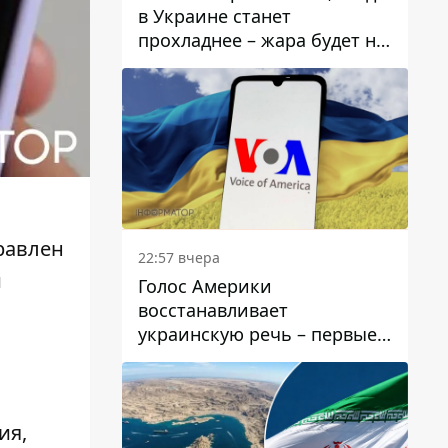
в Украине станет
прохладнее – жара будет не
долго
равлен
22:57 вчера
и
Голос Америки
восстанавливает
украинскую речь – первые
эфиры ожидаются на
следующей неделе
ия,