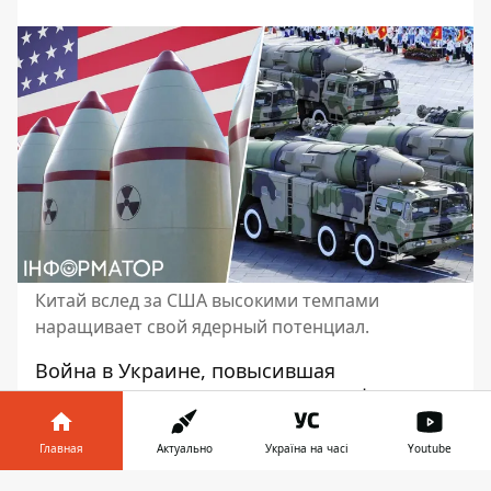
Китай вслед за США высокими темпами
наращивает свой ядерный потенциал.
Война в Украине, повысившая
напряженность во всем мире на фоне
бесконечного “бряцания”
ядерным
оружием Россией
, заставляет мир
Главная
Актуально
Україна на часі
Youtube
модернизировать и расширять свои